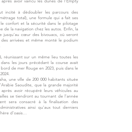
e après avoir vaincu les dunes de l’Empty
ut incité à dédoubler les parcours des
métrage total), une formule qui a fait ses
le confort et la sécurité dans le pilotage
 de la navigation chez les autos. Enfin, la
e jusqu’au cœur des bivouacs, où seront
s des arrivées et même monté le podium
.
L réunissant sur un même lieu toutes les
dans les jours précédant la course avait
n bord de mer Rouge en 2023, puis dans le
2024.
sha, une ville de 200 000 habitants située
l’Arabie Saoudite, que la grande majorité
 après avoir récupéré leurs véhicules au
illes se tiendront au tournant de l’année
t sera consacré à la finalisation des
administratives ainsi qu’aux tout derniers
phère d’oasis…