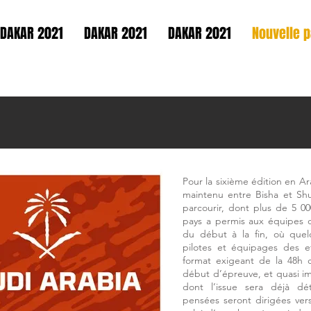
DAKAR 2021
DAKAR 2021
DAKAR 2021
Nouvelle 
Pour la sixième édition en Ara
maintenu entre Bisha et Shu
parcourir, dont plus de 5 00
pays a permis aux équipes d
du début à la fin, où que
pilotes et équipages des e
format exigeant de la 48h 
début d’épreuve, et quasi i
dont l’issue sera déjà dé
pensées seront dirigées ve