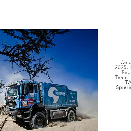
Ce c
2025, 
Reb
Team. 
TA
Spieri