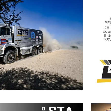
PE
ce 
cou
Il 
SS