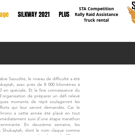
STA Competition
page
SILKWAY 2021
PLUS
Rally Raid Assistance
Truck rental
bie Saoudite, le niveau de difficulté a été
baytah, avec près de 8 000 kilomètres à
0 en spéciale. Et la fine connaissance du
’organisation de préparer un défi relevé
lques moments de répit soulageront les
fforts qui leur seront demandés. Car le
chrono a cette année été placé en tout
mmédiatement suivi d’une étape marathon
terminante. En deuxième semaine, les
rs Shubaytah, dont le nom claque comme